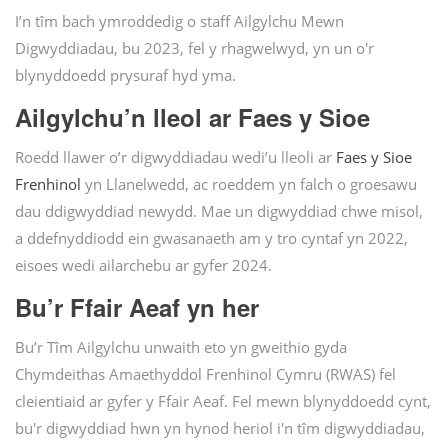
I’n tîm bach ymroddedig o staff Ailgylchu Mewn
Digwyddiadau, bu 2023, fel y rhagwelwyd, yn un o'r
blynyddoedd prysuraf hyd yma.
Ailgylchu’n lleol ar Faes y Sioe
Roedd llawer o’r digwyddiadau wedi’u lleoli ar
Faes y Sioe
Frenhinol
yn Llanelwedd, ac roeddem yn falch o groesawu
dau ddigwyddiad newydd. Mae un digwyddiad chwe misol,
a ddefnyddiodd ein gwasanaeth am y tro cyntaf yn 2022,
eisoes wedi ailarchebu ar gyfer 2024.
Bu’r Ffair Aeaf yn her
Bu’r Tîm Ailgylchu unwaith eto yn gweithio gyda
Chymdeithas Amaethyddol Frenhinol Cymru (RWAS) fel
cleientiaid ar gyfer y Ffair Aeaf. Fel mewn blynyddoedd cynt,
bu'r digwyddiad hwn yn hynod heriol i'n tîm digwyddiadau,