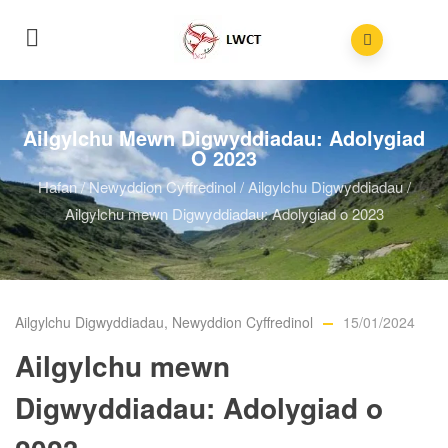
Ailgylchu Mewn Digwyddiadau: Adolygiad
O 2023
Hafan
/
Newyddion Cyffredinol
/
Ailgylchu Digwyddiadau
/
Ailgylchu mewn Digwyddiadau: Adolygiad o 2023
Ailgylchu Digwyddiadau
,
Newyddion Cyffredinol
15/01/2024
Ailgylchu mewn
Digwyddiadau: Adolygiad o