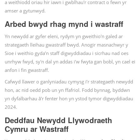
a weithiodd oriau hir iawn i gwblhau'r contract o fewn yr
amser a gytunwyd.
Arbed bwyd rhag mynd i wastraff
Yn newydd ar gyfer eleni, rydym yn gweithio'n galed ar
strategaeth lleihau gwastraff bwyd. Anogir masnachwyr y
Sioe i weithio gyda’n staff digwyddiadau i sicrhau nad oes
unrhyw fwyd, sy'n dal yn addas i'w fwyta gan bobl, yn cael ei
anfon i fin gwastraff.
Cafwyd llawer o ganlyniadau cymysg i’r strategaeth newydd
hon, ac nid oedd pob un yn ffafriol. Fodd bynnag, byddwn
yn dyfalbarhau â’r fenter hon yn ystod tymor digwyddiadau
2024.
Deddfau Newydd Llywodraeth
Cymru ar Wastraff