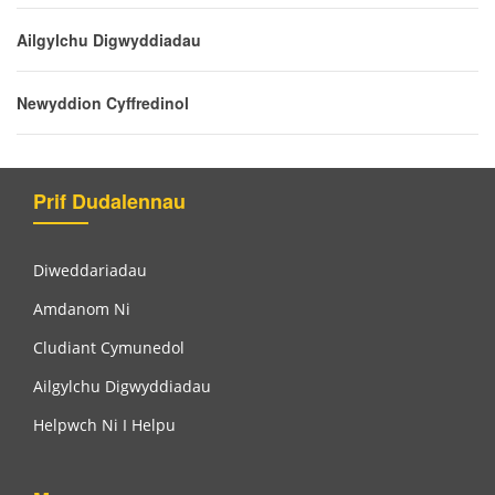
Ailgylchu Digwyddiadau
Newyddion Cyffredinol
Prif Dudalennau
Diweddariadau
Amdanom Ni
Cludiant Cymunedol
Ailgylchu Digwyddiadau
Helpwch Ni I Helpu