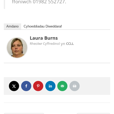
ffoniwch 01982 552727.
Amdano
Cyhoeddiadau Diweddaraf
Laura Burns
yn
Rheolwr Cyffredinol
CCLL