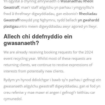
Yn ogystal â chynnig amrywiaeth o
Wasanaethau Rheoli
Gwastraff
, mae’r staff ailgylchu yn parhau i ymgysylltu’n
frwd â threfnwyr digwyddiadau, gan esbonio’r
Rheoliadau
Gwastraff
newydd yng Nghymru, sydd bellach
yn gwahardd
plastigau
untro mewn digwyddiadau awyr agored yn llwyr.
Allech chi ddefnyddio ein
gwasanaeth?
We are already receiving booking requests for the 2024
event recycling year. Whilst most of these requests are
returning clients, we continue to receive expressions of
interests from potentially new clients.
Rydym yn hynod ddiolchgar i bawb sy’n parhau i gefnogi ein
gwasanaeth ailgylchu gwastraff digwyddiadau, gan ei fod yn
creu refeniw y mae mawr ei angen i gefnogi’r teithiau car
cymunedol.