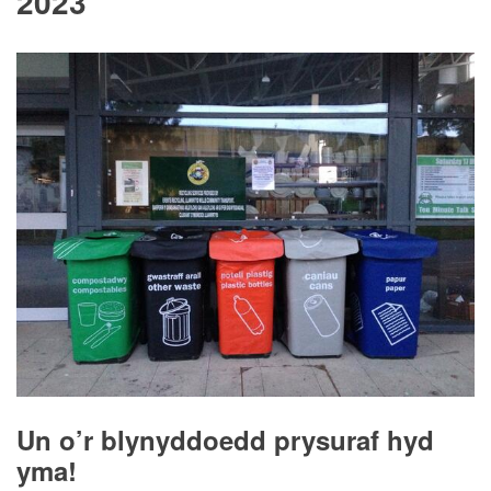
2023
Un o’r blynyddoedd prysuraf hyd
yma!