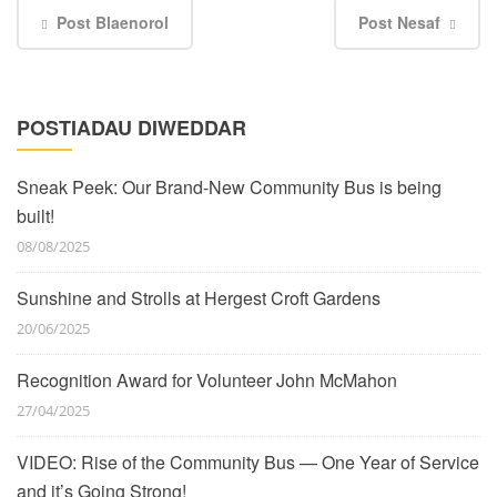
Post Blaenorol
Post Nesaf
POSTIADAU DIWEDDAR
Sneak Peek: Our Brand-New Community Bus is being
built!
08/08/2025
Sunshine and Strolls at Hergest Croft Gardens
20/06/2025
Recognition Award for Volunteer John McMahon
27/04/2025
VIDEO: Rise of the Community Bus — One Year of Service
and it’s Going Strong!