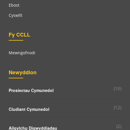
Ebost
Cyswllt
Fy CCLL
Mewngofnodi
Newyddion
(10)
Prosiectau Cymunedol
(12)
Cludiant Cymunedol
(2)
Ailgylchu Digwyddiadau