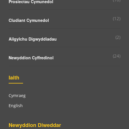
Prosiectau Cymunedol
(12)
Cludiant Cymunedol
(2)
Ailgylchu Digwyddiadau
(24)
Newyddion Cyffredinol
Iaith
Cymraeg
English
Newyddion Diweddar