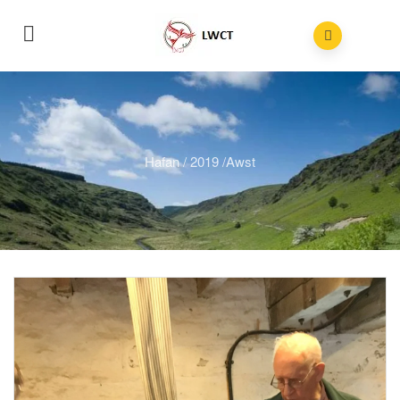
Hafan
/
2019
/
Awst