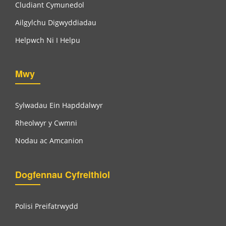
Cludiant Cymunedol
Ailgylchu Digwyddiadau
Helpwch Ni I Helpu
Mwy
Sylwadau Ein Hapddalwyr
Rheolwyr y Cwmni
Nodau ac Amcanion
Dogfennau Cyfreithiol
Polisi Preifatrwydd