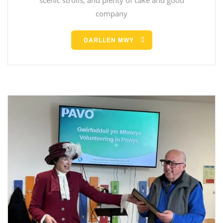
scenic strolls, and plenty of cake and good
company
DARLLEN MWY