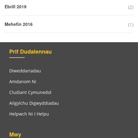
Ebrill 2019
(2)
Mehefin 2016
(1)
Prif Dudalennau
Diweddariadau
Amdanom Ni
Cludiant Cymunedol
Ailgylchu Digwyddiadau
Helpwch Ni I Helpu
Mwy