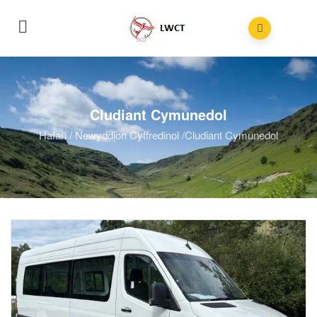
Cludiant Cymunedol
Hafan
/
Newyddion Cyffredinol
/
Cludiant Cymunedol