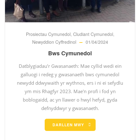
Prosiectau Cymunedol
,
Cludiant Cymunedol
,
Newyddion Cyffredinol
01/04/2024
Bws Cymunedol
Datblygiadau’r Gwasanaeth: Mae cyllid wedi ein
galluogi i redeg y gwasanaeth bws cymunedol
newydd ddwywaith yr wythnos, ers i ni ei sefydlu
ym mis Rhagfyr 2023. Mae'n profi i fod yn
boblogaidd, ac yn llawer o hwyl hefyd, gyda
defnyddwyr y gwasanaeth.
DARLLEN MWY