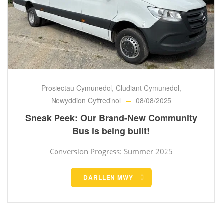
Prosiectau Cymunedol
,
Cludiant Cymunedol
,
Newyddion Cyffredinol
08/08/2025
Sneak Peek: Our Brand-New Community
Bus is being built!
Conversion Progress: Summer 2025
DARLLEN MWY