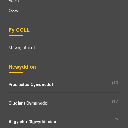
Ebost
Cyswllt
Fy CCLL
Mewngofnodi
Newyddion
(10)
Prosiectau Cymunedol
(12)
Cludiant Cymunedol
(2)
Ailgylchu Digwyddiadau