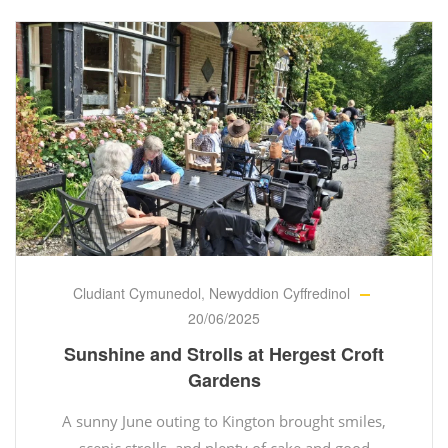
Cludiant Cymunedol
,
Newyddion Cyffredinol
20/06/2025
Sunshine and Strolls at Hergest Croft
Gardens
A sunny June outing to Kington brought smiles,