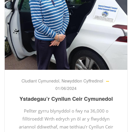
Cludiant Cymunedol
,
Newyddion Cyffredinol
01/06/2024
Ystadegau’r Cynllun Ceir Cymunedol
Pellter gyrru blynyddol o fwy na 36,000 o
filltiroedd! Wrth edrych yn ôl ar y flwyddyn
ariannol ddiwethaf, mae teithiau’r Cynllun Ceir