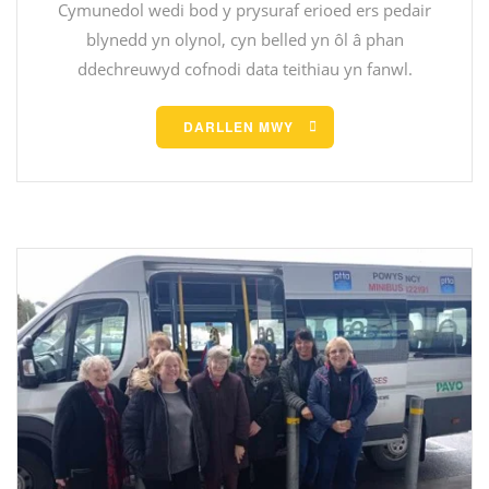
Cymunedol wedi bod y prysuraf erioed ers pedair
blynedd yn olynol, cyn belled yn ôl â phan
ddechreuwyd cofnodi data teithiau yn fanwl.
DARLLEN MWY