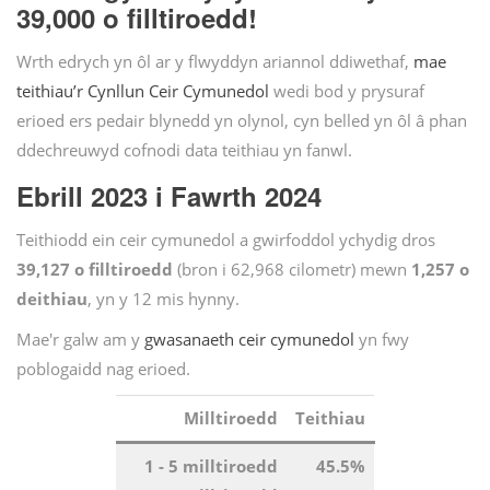
39,000 o filltiroedd!
Wrth edrych yn ôl ar y flwyddyn ariannol ddiwethaf,
mae
teithiau’r Cynllun Ceir Cymunedol
wedi bod y prysuraf
erioed ers pedair blynedd yn olynol, cyn belled yn ôl â phan
ddechreuwyd cofnodi data teithiau yn fanwl.
Ebrill 2023 i Fawrth 2024
Teithiodd ein ceir cymunedol a gwirfoddol ychydig dros
39,127 o filltiroedd
(bron i 62,968 cilometr) mewn
1,257 o
deithiau
, yn y 12 mis hynny.
Mae'r galw am y
gwasanaeth ceir cymunedol
yn fwy
poblogaidd nag erioed.
Milltiroedd
Teithiau
1 - 5 milltiroedd
45.5%