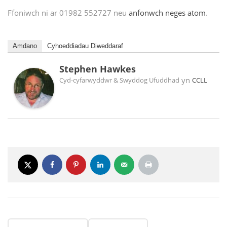
Ffoniwch ni ar 01982 552727 neu
anfonwch neges atom
.
Amdano
Cyhoeddiadau Diweddaraf
Stephen Hawkes
yn
Cyd-cyfarwyddwr & Swyddog Ufuddhad
CCLL