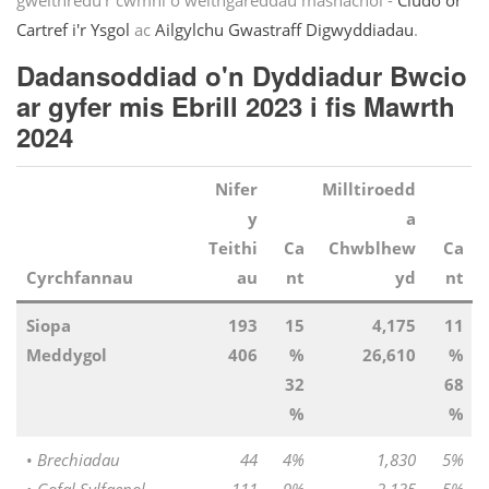
gweithredu'r cwmni o weithgareddau masnachol -
Cludo or
Cartref i'r Ysgol
ac
Ailgylchu Gwastraff Digwyddiadau
.
Dadansoddiad o'n Dyddiadur Bwcio
ar gyfer mis Ebrill 2023 i fis Mawrth
2024
Nifer
Milltiroedd
y
a
Teithi
Ca
Chwblhew
Ca
Cyrchfannau
au
nt
yd
nt
Siopa
193
15
4,175
11
Meddygol
406
%
26,610
%
32
68
%
%
•
Brechiadau
44
4%
1,830
5%