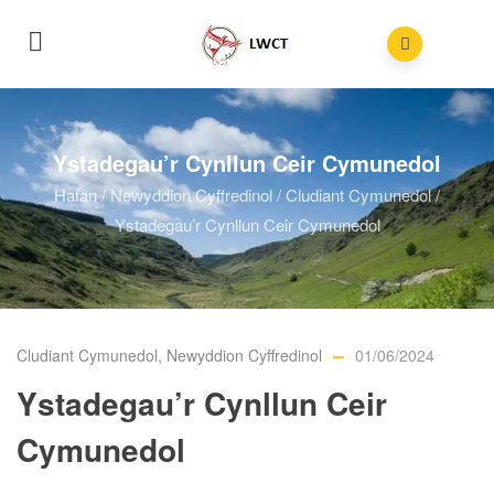
Ystadegau’r Cynllun Ceir Cymunedol
Hafan
/
Newyddion Cyffredinol
/
Cludiant Cymunedol
/
Ystadegau’r Cynllun Ceir Cymunedol
Cludiant Cymunedol
,
Newyddion Cyffredinol
01/06/2024
Ystadegau’r Cynllun Ceir
Cymunedol