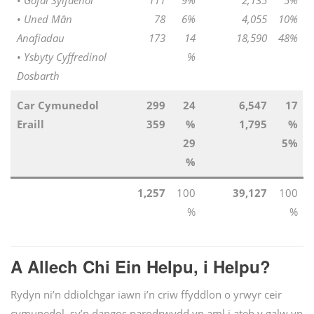
•
Gofal Sylfaenol
111
9%
2,135
5%
•
Uned Mân
78
6%
4,055
10%
Anafiadau
173
14
18,590
48%
•
Ysbyty Cyffredinol
%
Dosbarth
Car Cymunedol
299
24
6,547
17
Eraill
359
%
1,795
%
29
5%
%
1,257
100
39,127
100
%
%
A Allech Chi Ein Helpu, i Helpu?
Rydyn ni’n ddiolchgar iawn i’n criw ffyddlon o yrwyr ceir
cymunedol, sy’n dangos parodrwydd yn aml i ateb y galw yn