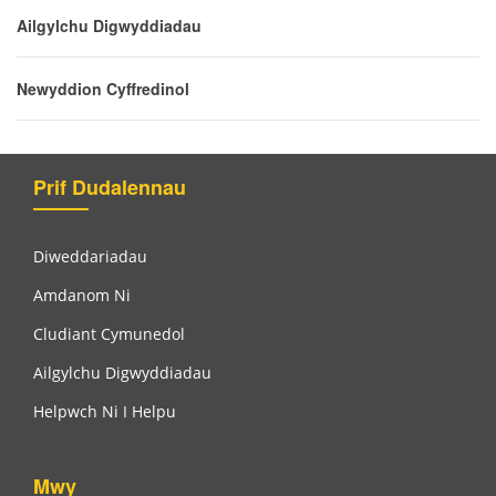
Ailgylchu Digwyddiadau
Newyddion Cyffredinol
Prif Dudalennau
Diweddariadau
Amdanom Ni
Cludiant Cymunedol
Ailgylchu Digwyddiadau
Helpwch Ni I Helpu
Mwy