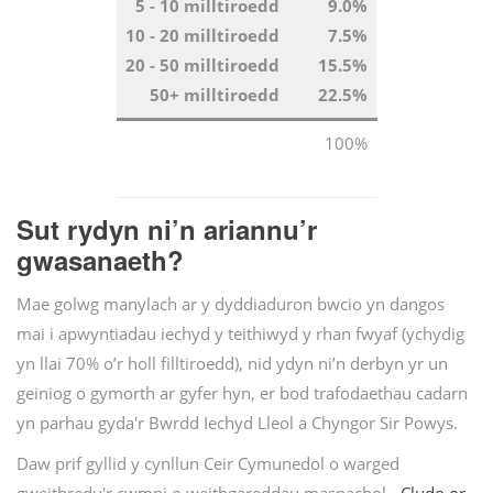
5 - 10 milltiroedd
9.0%
10 - 20 milltiroedd
7.5%
20 - 50 milltiroedd
15.5%
50+ milltiroedd
22.5%
100%
Sut rydyn ni’n ariannu’r
gwasanaeth?
Mae golwg manylach ar y dyddiaduron bwcio yn dangos
mai i apwyntiadau iechyd y teithiwyd y rhan fwyaf (ychydig
yn llai 70% o’r holl filltiroedd), nid ydyn ni’n derbyn yr un
geiniog o gymorth ar gyfer hyn, er bod trafodaethau cadarn
yn parhau gyda'r Bwrdd Iechyd Lleol a Chyngor Sir Powys.
Daw prif gyllid y cynllun Ceir Cymunedol o warged