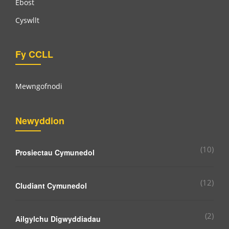
Ebost
Cyswllt
Fy CCLL
Mewngofnodi
Newyddion
(10)
Prosiectau Cymunedol
(12)
Cludiant Cymunedol
(2)
Ailgylchu Digwyddiadau