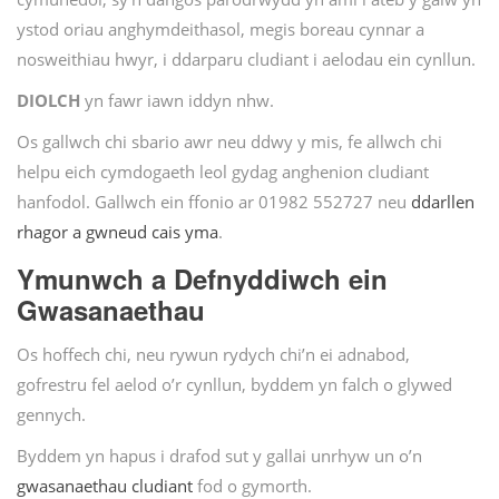
ystod oriau anghymdeithasol, megis boreau cynnar a
nosweithiau hwyr, i ddarparu cludiant i aelodau ein cynllun.
DIOLCH
yn fawr iawn iddyn nhw.
Os gallwch chi sbario awr neu ddwy y mis, fe allwch chi
helpu eich cymdogaeth leol gydag anghenion cludiant
hanfodol. Gallwch ein ffonio ar 01982 552727 neu
ddarllen
rhagor a gwneud cais yma
.
Ymunwch a Defnyddiwch ein
Gwasanaethau
Os hoffech chi, neu rywun rydych chi’n ei adnabod,
gofrestru fel aelod o’r cynllun, byddem yn falch o glywed
gennych.
Byddem yn hapus i drafod sut y gallai unrhyw un o’n
gwasanaethau cludiant
fod o gymorth.