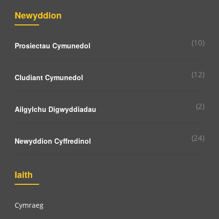
Newyddion
(10)
Prosiectau Cymunedol
(12)
Cludiant Cymunedol
(2)
Ailgylchu Digwyddiadau
(24)
Newyddion Cyffredinol
Iaith
Cymraeg