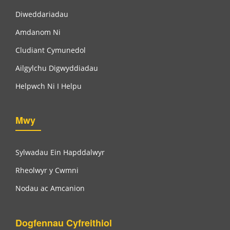
Diweddariadau
Amdanom Ni
Cludiant Cymunedol
Ailgylchu Digwyddiadau
Helpwch Ni I Helpu
Mwy
Sylwadau Ein Hapddalwyr
Rheolwyr y Cwmni
Nodau ac Amcanion
Dogfennau Cyfreithiol