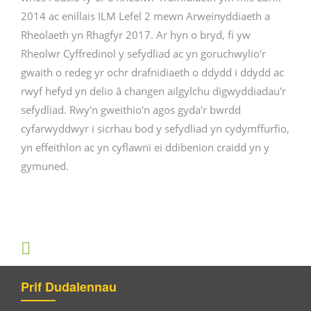
2014 ac enillais ILM Lefel 2 mewn Arweinyddiaeth a
Rheolaeth yn Rhagfyr 2017. Ar hyn o bryd, fi yw
Rheolwr Cyffredinol y sefydliad ac yn goruchwylio'r
gwaith o redeg yr ochr drafnidiaeth o ddydd i ddydd ac
rwyf hefyd yn delio â changen ailgylchu digwyddiadau'r
sefydliad. Rwy'n gweithio'n agos gyda'r bwrdd
cyfarwyddwyr i sicrhau bod y sefydliad yn cydymffurfio,
yn effeithlon ac yn cyflawni ei ddibenion craidd yn y
gymuned.
Prif Dudalennau