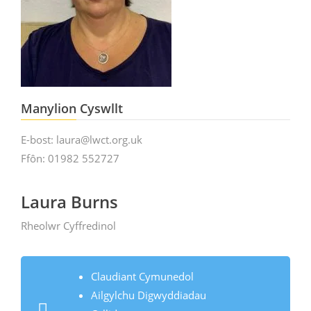
Manylion Cyswllt
E-bost: laura@lwct.org.uk
Ffôn: 01982 552727
Laura Burns
Rheolwr Cyffredinol
Claudiant Cymunedol
Ailgylchu Digwyddiadau