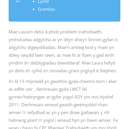
Cyllid
Grantiau
Mae Laura'n delio â phob problem trafnidiaeth,
ymholiadau ailgylchu ac yn dilyn drwy'r broses gyfan o
ailgylchu digwyddiadau. Mae'n amlwg bod y rhain yn
ddwy swydd fawr iawn, ac mae hi ar flaen y gad wrth
ymdrin â’r datblygiadau diweddaraf. Mae Laura hefyd
yn delio â'r cyllid a'r ceisiadau grant ynghyd â Stephen.
Ar ôl 15 mlynedd yn gweithio gyda chwmni torri i alwr
ac adfer ceir , dechreuais gyda LWCT fel
gyrrwr/hebryngwr ar gyfer ysgol ADY ym mis Hydref
2011. Dechreuais wneud gwaith gweinyddol rhan-
amser i'r sefydliad ac yn y pen draw gadawais y rôl
hebrwng plant i'r ysgol i wneud hyn yn llawn amser. Fe
wnes i basio fy CPC Rheolwr Trafnidiaeth ym mis Ebrill